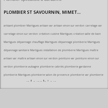
PLOMBIER ST SAVOURNIN, MIMET…
artisant plombier Martigues
artisan var
artisan vinon sur verdon
carrelage var
carrelage vinon sur verdon
création cuisine Martigues
création salle de bain
Martigues
dépannage chauffage Martigues
dépannage plomberie Martigues
dépannage sanitaire Martigues
installation de plomberie Martigues
maître
artisan var
maître artisan vinon sur verdon
peinture var
peinture vinon sur
verdon
plomberie aubagne
plomberie cabriès
plomberie gardanne
plomberie Martigues
plomberie salon de provence
plomberie var
plomberie
plombier
vinon sur verdon
plombier allauch
plombier aubagne
Plombier cabriès
plombier cadolive
Plombier
fuveau
plombier gardanne
plombier gréasque
plombier La bouilladisse